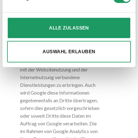
IP-Adresse an einen Server von
Google in den USA übertragen und
dort gekürzt. Google wird diese
Informationen benutzen, um Ihre
ALLE ZULASSEN
Nutzung der Website auszuwerten,
um Reports über die
Websiteaktivitäten für die
AUSWAHL ERLAUBEN
Websitebetreiber
zusammenzustellen und um weitere
mit der Websitenutzung und der
Internetnutzung verbundene
Dienstleistungen zu erbringen. Auch
wird Google diese Informationen
gegebenenfalls an Dritte übertragen,
sofern dies gesetzlich vorgeschrieben
oder soweit Dritte diese Daten im
Auftrag von Google verarbeiten. Die
im Rahmen von Google Analytics von