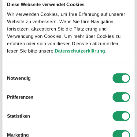
gespeichert werden und die eine
Diese Webseite verwendet Cookies
Analyse der Benutzung der Website
Wir verwenden Cookies, um Ihre Erfahrung auf unserer
durch Sie ermöglichen. Die durch den
Website zu verbessern. Wenn Sie Ihre Navigation
Cookie erzeugten Informationen über
fortsetzen, akzeptieren Sie die Platzierung und
Ihre Benutzung dieser Website
Verwendung von Cookies. Um mehr über Cookies zu
werden in der Regel an einen Server
erfahren oder sich von diesen Diensten abzumelden,
von Google in den USA übertragen
lesen Sie bitte unsere
Datenschutzerklärung
.
und dort gespeichert. Im Falle der
Aktivierung der IP-Anonymisierung
auf dieser Webseite wird Ihre IP-
Einwilligungsauswahl
Adresse von Google jedoch innerhalb
Notwendig
von Mitgliedstaaten der Europäischen
Union oder in anderen
Präferenzen
Vertragsstaaten des Abkommens
über den Europäischen
Wirtschaftsraum zuvor gekürzt.
Statistiken
Nur in Ausnahmefällen wird die volle
Marketing