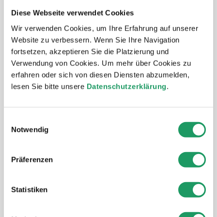
Massanfertigungen.
Diese Webseite verwendet Cookies
Wir verwenden Cookies, um Ihre Erfahrung auf unserer
KONTAKTFORMULAR
Website zu verbessern. Wenn Sie Ihre Navigation
fortsetzen, akzeptieren Sie die Platzierung und
Verwendung von Cookies. Um mehr über Cookies zu
erfahren oder sich von diesen Diensten abzumelden,
lesen Sie bitte unsere
Datenschutzerklärung
.
Reparaturen / Werkstatt
Die gottardo LED-Leuchten sind robust und
Einwilligungsauswahl
langlebig, dank sorgfältiger Fertigung und der
Notwendig
Verwendung hochwertiger Bauteile und
Materialien. Jede Leuchte wird von uns getestet.
Präferenzen
Sollte doch einmal eine Reparatur nötig werden,
wenden Sie sich bitte an ein anerkanntes
Lichtfachgeschäft oder direkt an unsere
Statistiken
Leuchtenmanufaktur in Unterägeri/ZG.