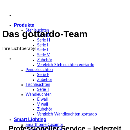
Zum
Inhalt
springen
Produkte
Stehleuchten
Das gottardo-Team
Serie B
Serie H
Serie I
Ihre Lichtberater
Serie L
Serie V
Zubehör
Vergleich Stehleuchten gottardo
Pendelleuchten
Serie P
Zubehör
Tischleuchten
Serie T
Wandleuchten
E wall
V wall
Zubehör
Vergleich Wandleuchten gottardo
Smart Lighting
Smarthome Casambi
Professioneller Service – jederzeit
Casambi Smart Control