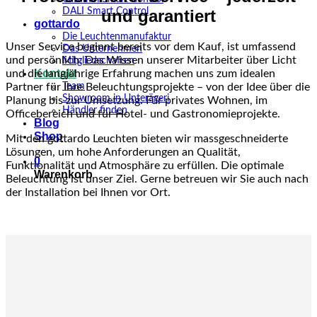
DALI Smart Control
und garantiert
gottardo
Die Leuchtenmanufaktur
Unser Service beginnt bereits vor dem Kauf, ist umfassend
Das Unternehmen
und persönlich. Das Wissen unserer Mitarbeiter über Licht
Mitgliedschaften
Kontakt
und die langjährige Erfahrung machen uns zum idealen
Team
Partner für Ihre Beleuchtungsprojekte – von der Idee über die
Showroom in Unterägeri
Planung bis zur Umsetzung. Für privates Wohnen, im
Händler finden
Officebereich und für Hotel- und Gastronomieprojekte.
Blog
Shop
Mit den gottardo Leuchten bieten wir massgeschneiderte
Lösungen, um hohe Anforderungen an Qualität,
0
Funktionalität und Atmosphäre zu erfüllen. Die optimale
Warenkorb
Beleuchtung ist unser Ziel. Gerne betreuen wir Sie auch nach
der Installation bei Ihnen vor Ort.