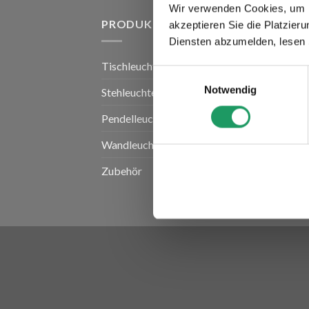
Wir verwenden Cookies, um I
PRODUKT-KATEGORIEN
NÜ
akzeptieren Sie die Platzie
Diensten abzumelden, lesen 
Tischleuchten
Über
Einwilligungsauswahl
Notwendig
Stehleuchten
Try
Pendelleuchten
Händ
Wandleuchten
Sma
Zubehör
Kon
Kun