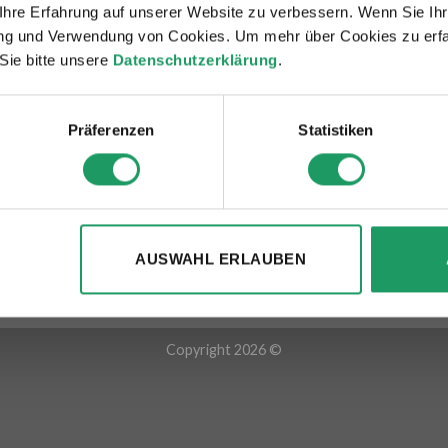
hre Erfahrung auf unserer Website zu verbessern. Wenn Sie Ihre
TZLICHES
RECHTLICHES
rung und Verwendung von Cookies. Um mehr über Cookies zu erfa
Sie bitte unsere
Datenschutzerklärung
.
 uns
Versandarten & Rückgaberech
Präferenzen
Statistiken
@Home Angebot
Zahlungsmöglichkeit
ler finden
AGB
rthome Casambi
Impressum
takt
Datenschutzerklärung
AUSWAHL ERLAUBEN
dendienst
Copyright 2026 ©