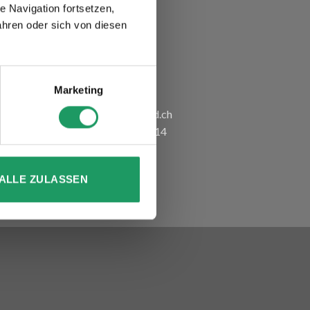
 Navigation fortsetzen,
KONTAKT
hren oder sich von diesen
gottardo-LED
t
Gewerbestrasse 1
Marketing
6314 Unterägeri
Mail:
info@gottardo-led.ch
Telefon:
+41 41 754 50 14
ALLE ZULASSEN