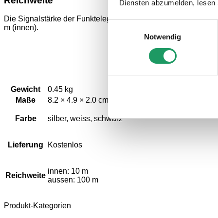
Reichweite
Diensten abzumelden, lesen 
Die Signalstärke der Funktelegramme nimmt mit zunehmender 
Einwilligungsauswahl
m (innen).
Notwendig
Gewicht
0.45 kg
Maße
8.2 × 4.9 × 2.0 cm
Farbe
silber, weiss, schwarz
Lieferung
Kostenlos
innen: 10 m
Reichweite
aussen: 100 m
Produkt-Kategorien