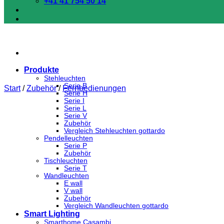
+41 41 754 50 14
Produkte
Stehleuchten
Serie B
Start
/
Zubehör
/
Fernbedienungen
Serie H
Serie I
Serie L
Serie V
Zubehör
Vergleich Stehleuchten gottardo
Pendelleuchten
Serie P
Zubehör
Tischleuchten
Serie T
Wandleuchten
E wall
V wall
Zubehör
Vergleich Wandleuchten gottardo
Smart Lighting
Smarthome Casambi