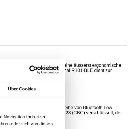
abhängigen Einzeltasten. Durch seine äusserst ergonomische
 Generator. Der Handsender 4-Kanal R101-BLE dient zur
Über Cookies
sche Energie erzeugt und eine Reihe von Bluetooth Low
Funktelegramme sind mit AES-128 (CBC) verschlüsselt, der
 Navigation fortsetzen,
hren oder sich von diesen