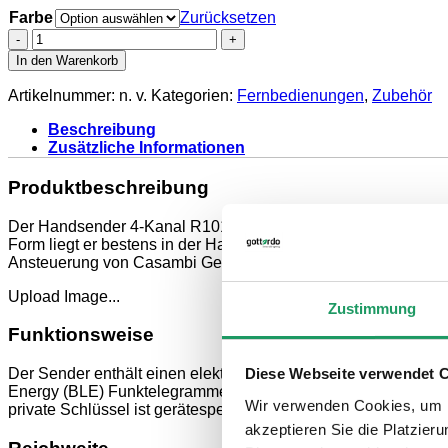
Farbe
Zurücksetzen
Handsender
4-
In den Warenkorb
Kanal
Bluetooth®
Artikelnummer:
n. v.
Kategorien:
Fernbedienungen
,
Zubehör
Low
Energy
Beschreibung
für
Zusätzliche Informationen
Casambi
Leuchten
Produktbeschreibung
Menge
Der Handsender 4-Kanal R101-BLE ist ein universell einsetzba
Form liegt er bestens in der Hand. Die Energieerzeugung erf
Ansteuerung von Casambi Geräten.
Upload Image...
Zustimmung
Funktionsweise
Der Sender enthält einen elektrodynamischen Energiewandler.
Diese Webseite verwendet 
Energy (BLE) Funktelegrammen ausgesendet. Diese Funktelegr
Wir verwenden Cookies, um I
private Schlüssel ist gerätespezifisch. Zur Konfiguration verf
akzeptieren Sie die Platzie