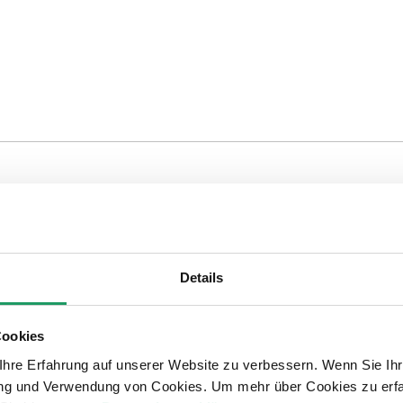
rer batterieloser und wartungsfreier Funkschalter mit vier un
olgt nach dem Induktionsprinzip mit einem elektrodynamischen
Details
 Wenn eine Taste gedrückt oder losgelassen wird, wird elektri
Cookies
amme übertragen den Betriebszustand aller vier Kanäle. Die 
hre Erfahrung auf unserer Website zu verbessern. Wenn Sie Ihre
ügt das Gerät über eine NFCSchnittstelle nach ISO 14443.
rung und Verwendung von Cookies. Um mehr über Cookies zu erfa