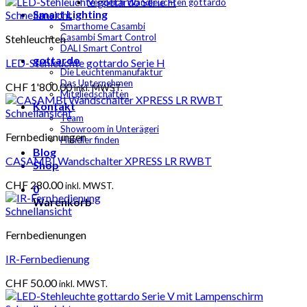
Vergleich Wandleuchten gottardo
Smart Lighting
Schnellansicht
Smarthome Casambi
Casambi Smart Control
Stehleuchten
DALI Smart Control
gottardo
LED-Stehleuchte gottardo Serie H
Die Leuchtenmanufaktur
Das Unternehmen
CHF
1'800.00
inkl. MWST.
Mitgliedschaften
Kontakt
Schnellansicht
Team
Showroom in Unterägeri
Fernbedienungen
Händler finden
Blog
CASAMBI Wandschalter XPRESS LR RWBT
Shop
CHF
280.00
inkl. MWST.
0
Warenkorb
Schnellansicht
Fernbedienungen
IR-Fernbedienung
CHF
50.00
inkl. MWST.