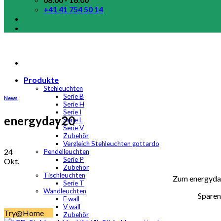
+41 41 754 50 14
Produkte
Stehleuchten
Serie B
News
Serie H
Serie I
energyday20
Serie L
Serie V
Zubehör
Vergleich Stehleuchten gottardo
24
Pendelleuchten
Serie P
Okt.
Zubehör
Tischleuchten
Zum energyday
Serie T
Wandleuchten
Sparen 
E wall
V wall
Try@Home
Zubehör