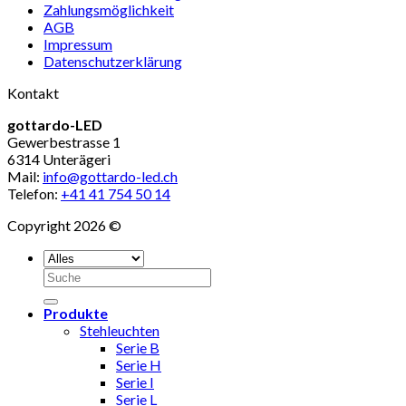
Zahlungsmöglichkeit
AGB
Impressum
Datenschutzerklärung
Kontakt
gottardo-LED
Gewerbestrasse 1
6314 Unterägeri
Mail:
info@gottardo-led.ch
Telefon:
+41 41 754 50 14
Copyright 2026 ©
Suchen
nach:
Produkte
Stehleuchten
Serie B
Serie H
Serie I
Serie L